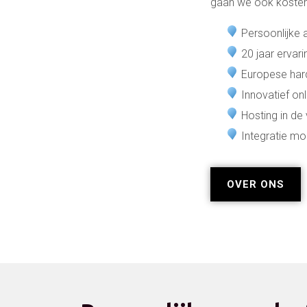
gaan we ook kostenb
Persoonlijke 
20 jaar ervari
Europese ha
Innovatief on
Hosting in de
Integratie mo
OVER ONS