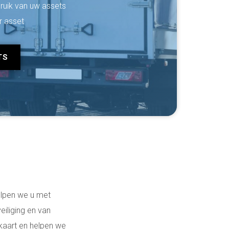
bruik van uw assets
r asset
TS
helpen we u met
eiliging en van
kaart en helpen we