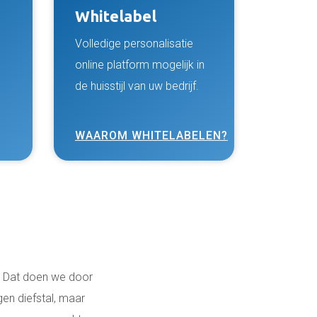
Whitelabel
Volledige personalisatie
online platform mogelijk in
de huisstijl van uw bedrijf.
WAAROM WHITELABELEN?
t. Dat doen we door
gen diefstal, maar