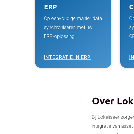
ERP
Op eenvoudige manier data
Op
synchroniseren met uw
sy
ERP-oplossing.
CR
INTEGRATIE IN ERP
I
Over Lok
Bij Lokaliseer zorge
integratie van asset