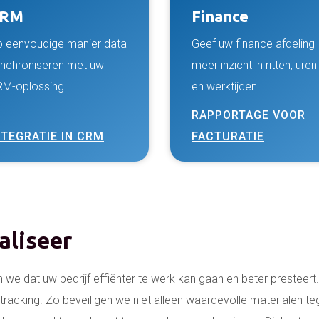
CRM
Finance
 eenvoudige manier data
Geef uw finance afdeling
nchroniseren met uw
meer inzicht in ritten, uren
M-oplossing.
en werktijden.
RAPPORTAGE VOOR
NTEGRATIE IN CRM
FACTURATIE
aliseer
n we dat uw bedrijf effiënter te werk kan gaan en beter presteer
 tracking. Zo beveiligen we niet alleen waardevolle materialen te