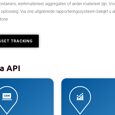
containers, werkmaterieel, aggregaten of ander materieel zijn. Vo
plossing. Via ons uitgebreide rapporteringssysteem bekijkt u al
torie.
SSET TRACKING
a API