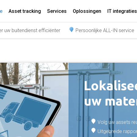
e
Asset tracking
Services
Oplossingen
IT integraties
r uw buitendienst efficiënter
Persoonlijke ALL-IN service
Lokalise
uw mate
Volg uw assets re
Uitgebreide rappo