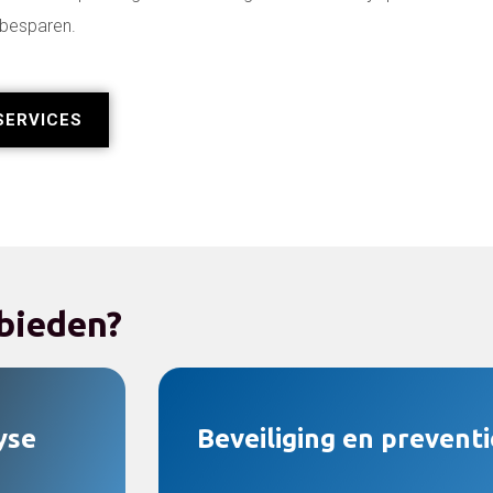
 besparen.
SERVICES
 bieden?
yse
Beveiliging en preventi