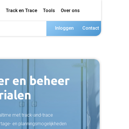
Track en Trace
Tools
Over ons
Inloggen
Contact
er en beheer
rialen
altime met track-and-trace
rtage- en planningsmogelijkheden