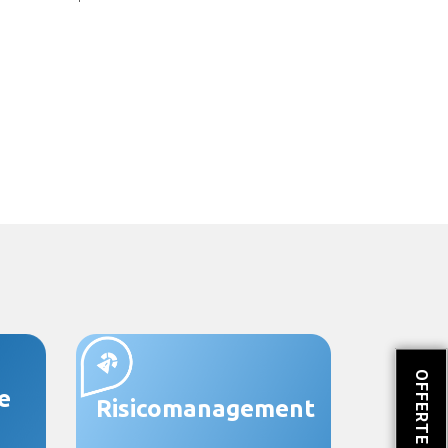
e
Risicomanagement