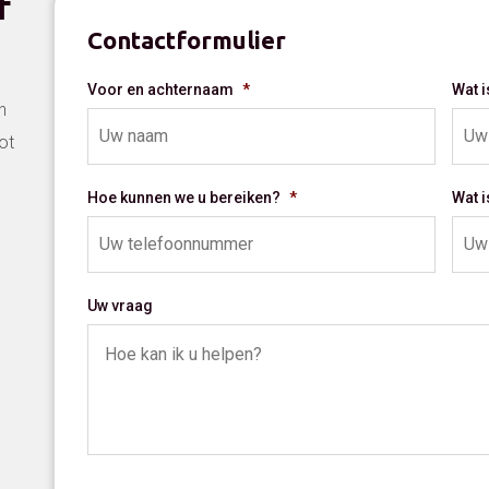
f
Contactformulier
Voor en achternaam
*
Wat 
n
ot
Hoe kunnen we u bereiken?
*
Wat 
Uw vraag