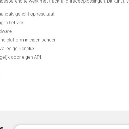
esparend te werk met track-and-traceoplossingen. Dit kunt u 
aanpak, gericht op resultaat
ng in het vak
rdware
line platform in eigen beheer
 volledige Benelux
gelijk door eigen API