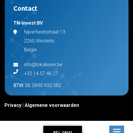
Contact
TN-Invest BV
Nijverheidsstraat 13
2260 Westerlo
Belgie
info@lokaliseer.be
+32 14 57 46 27
BTW:
BE 0690.932.582
Privacy
|
Algemene voorwaarden
BEL ONS!