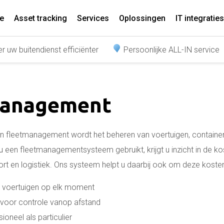
e
Asset tracking
Services
Oplossingen
IT integraties
r uw buitendienst efficiënter
Persoonlijke ALL-IN service
management
an fleetmanagement wordt het beheren van voertuigen, containe
 u een fleetmanagementsysteem gebruikt, krijgt u inzicht in de k
rt en logistiek. Ons systeem helpt u daarbij ook om deze kosten
w voertuigen op elk moment
 voor controle vanop afstand
oneel als particulier