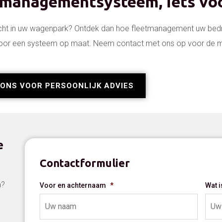
tmanagementsysteem, iets voo
icht in uw wagenpark? Ontdek dan hoe fleetmanagement uw bedrij
voor een systeem op maat. Neem contact met ons op voor de m
ONS VOOR PERSOONLIJK ADVIES
e
Contactformulier
n?
Voor en achternaam
*
Wat 