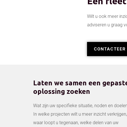
Een flee
Wilt u ook meer inz
adviseren u graag 
CONTACTEER 
Laten we samen een gepast
oplossing zoeken
Wat zijn uw specifieke situatie, noden en doele
In welke projecten wilt u meer inzicht verkrijgen,
waar loopt u tegenaan, welke delen van uw