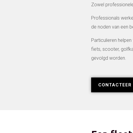
Zowel professionele 
Professionals werk
de noden van een bed
Particulieren helpen
fiets, scooter, golf
gevolgd worden.
CONTACTEER 