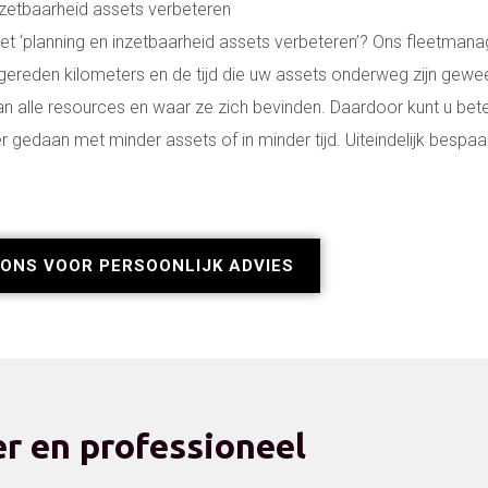
nzetbaarheid assets verbeteren
t ‘planning en inzetbaarheid assets verbeteren’? Ons fleetma
e gereden kilometers en de tijd die uw assets onderweg zijn gewee
van alle resources en waar ze zich bevinden. Daardoor kunt u bet
r gedaan met minder assets of in minder tijd. Uiteindelijk bespaar
ONS VOOR PERSOONLIJK ADVIES
er en professioneel