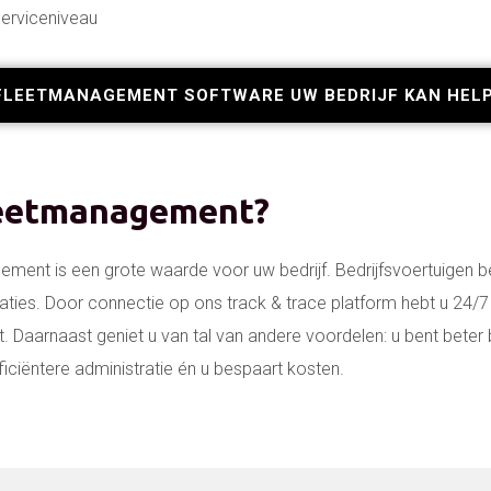
serviceniveau
FLEETMANAGEMENT SOFTWARE UW BEDRIJF KAN HEL
leetmanagement?
gement is een grote waarde voor uw bedrijf. Bedrijfsvoertuigen 
aties. Door connectie op ons track & trace platform hebt u 24/7 
ot. Daarnaast geniet u van tal van andere voordelen: u bent bet
efficiëntere administratie én u bespaart kosten.