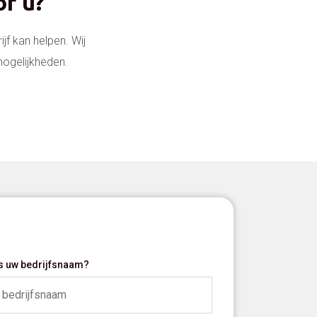
r u?
f kan helpen. Wij
ogelijkheden.
is uw bedrijfsnaam?