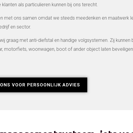
klanten als particulieren kunnen bij ons terecht.
en met ons samen omdat we steeds meedenken en maatwerk le
rijf en sector.
 wij graag met anti-diefstal en handige volgsystemen. Zij kunnen b
kar, motorfiets, woonwagen, boot of ander object laten beveilige
ONS VOOR PERSOONLIJK ADVIES