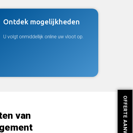
Ontdek mogelijkheden
U volgt onmiddellijk online uw vloot op.
OFFERTE AANVRAGEN
iten van
agement