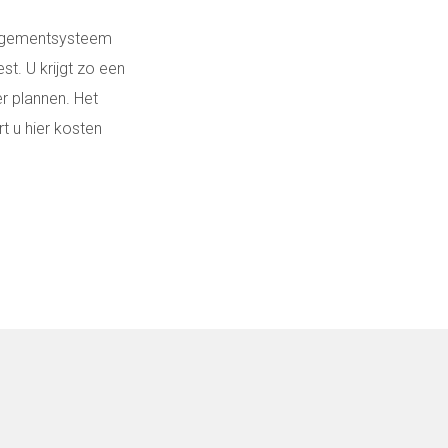
nagementsysteem
st. U krijgt zo een
er plannen. Het
t u hier kosten