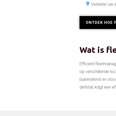
Verbeter uw 
ONTDEK HOE 
Wat is f
Efficiënt fleetmana
op verschillende loc
buitendienst en vlo
diefstal, krijgt een 