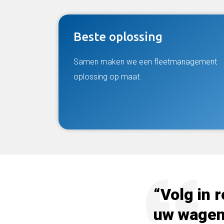
Beste oplossing
Samen maken we een fleetmanagement
oplossing op maat.
“Volg in 
uw wagen