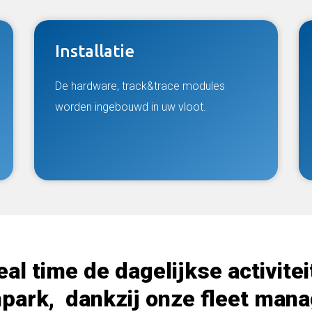
Installatie
De hardware, track&trace modules
worden ingebouwd in uw vloot.
real time de dagelijkse activite
park, dankzij onze fleet man