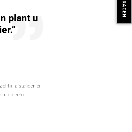
n plant u
er.“
icht in afstanden en
 u op een rij: