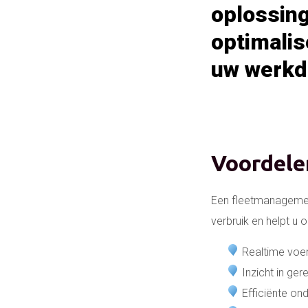
oplossing
optimalis
uw werkda
Voordele
Een fleetmanagement
verbruik en helpt u 
Realtime voer
Inzicht in ge
Efficiënte on