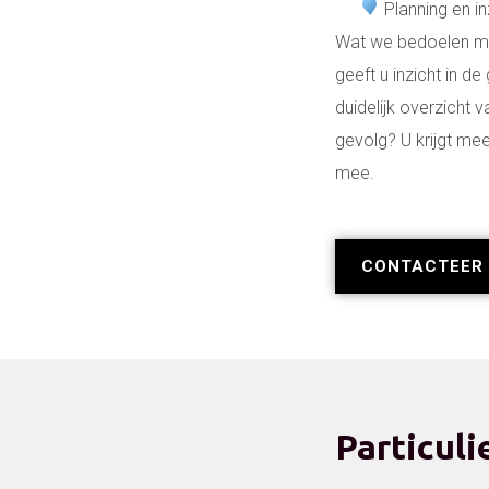
Planning en i
Wat we bedoelen me
geeft u inzicht in d
duidelijk overzicht 
gevolg? U krijgt mee
mee.
CONTACTEER 
Particuli