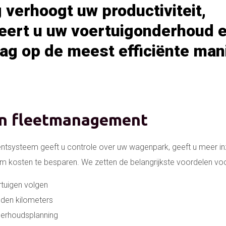
 verhoogt uw productiviteit,
eert u uw voertuigonderhoud e
g op de meest efficiënte mani
n fleetmanagement
systeem geeft u controle over uw wagenpark, geeft u meer inz
om kosten te besparen. We zetten de belangrijkste voordelen voor
tuigen volgen
reden kilometers
derhoudsplanning