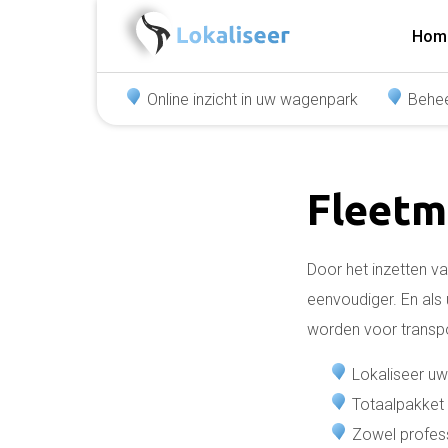
Hom
Online inzicht in uw wagenpark
Behee
Fleet
Door het inzetten v
eenvoudiger. En als
worden voor transpo
Lokaliseer u
Totaalpakket
Zowel professi