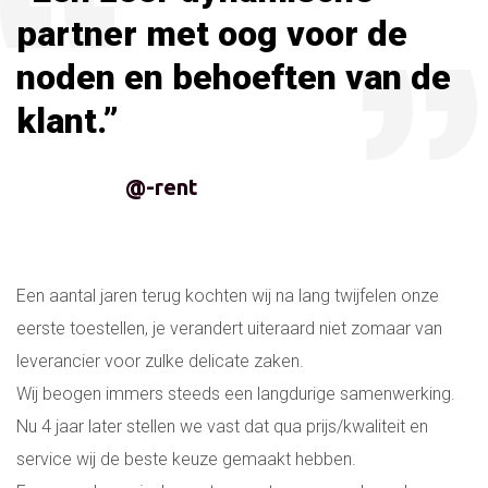
partner met oog voor de
noden en behoeften van de
klant.”
@-rent
Een aantal jaren terug kochten wij na lang twijfelen onze
eerste toestellen, je verandert uiteraard niet zomaar van
leverancier voor zulke delicate zaken.
Wij beogen immers steeds een langdurige samenwerking.
Nu 4 jaar later stellen we vast dat qua prijs/kwaliteit en
service wij de beste keuze gemaakt hebben.