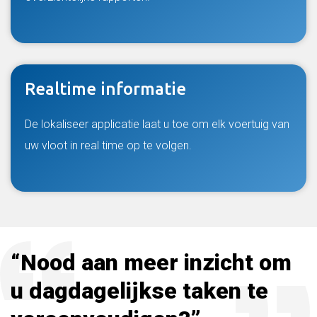
Realtime informatie
De lokaliseer applicatie laat u toe om elk voertuig van
uw vloot in real time op te volgen.
“Nood aan meer inzicht om
u dagdagelijkse taken te