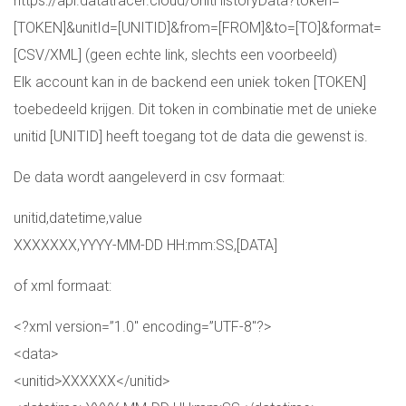
https://api.datatracer.cloud/
UnitHistoryData?token=
[TOKEN]&
unitId=[UNITID]&from=[FROM]&
to=[TO]&format=
[CSV/XML] (geen echte link, slechts een voorbeeld)
Elk account kan in de backend een uniek token [TOKEN]
toebedeeld krijgen. Dit token in combinatie met de unieke
unitid [UNITID] heeft toegang tot de data die gewenst is.
De data wordt aangeleverd in csv formaat:
unitid,datetime,value
XXXXXXX,YYYY-MM-DD HH:mm:SS,[DATA]
of xml formaat:
<?xml version=”1.0″ encoding=”UTF-8″?>
<data>
<unitid>XXXXXX</unitid>