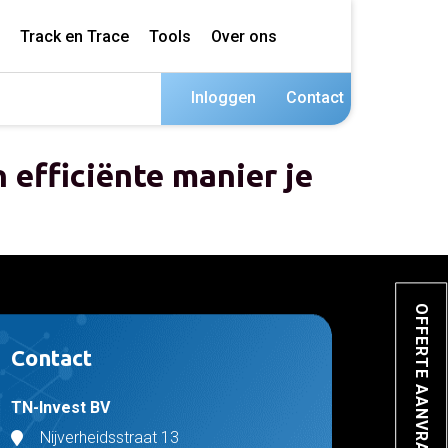
Track en Trace
Tools
Over ons
Inloggen
Contact
 efficiënte manier je
OFFERTE AANVRAGEN
Contact
TN-Invest BV
Nijverheidsstraat 13