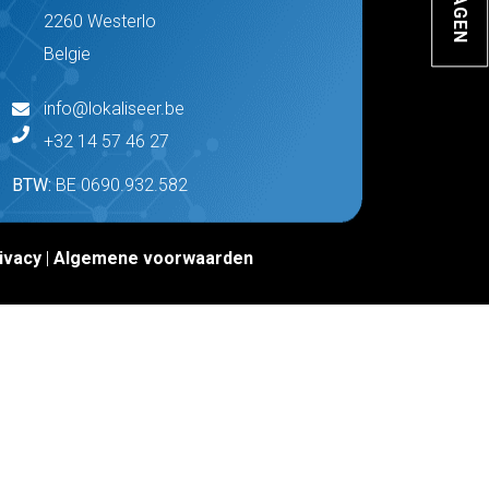
2260 Westerlo
Belgie
info@lokaliseer.be
+32 14 57 46 27
BTW:
BE 0690.932.582
ivacy
|
Algemene voorwaarden