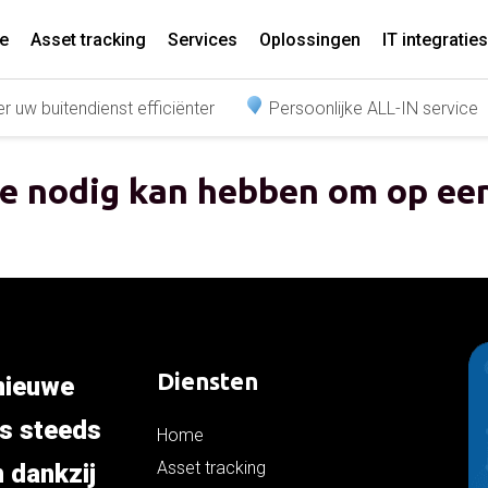
e
Asset tracking
Services
Oplossingen
IT integraties
r uw buitendienst efficiënter
Persoonlijke ALL-IN service
je nodig kan hebben om op een
Diensten
 nieuwe
is steeds
Home
Asset tracking
n dankzij