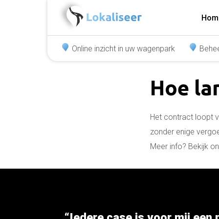
Hom
Online inzicht in uw wagenpark
Behee
Hoe la
Het contract loopt v
zonder enige vergoe
Meer info? Bekijk o
“Iedere case is voor mij een