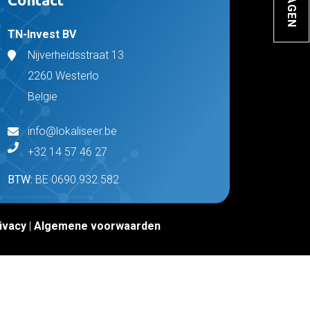
TN-Invest BV
Nijverheidsstraat 13
2260 Westerlo
Belgie
info@lokaliseer.be
+32 14 57 46 27
BTW:
BE 0690.932.582
ivacy
|
Algemene voorwaarden