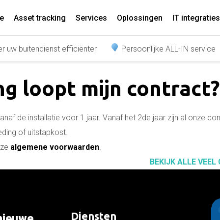
e
Asset tracking
Services
Oplossingen
IT integraties
r uw buitendienst efficiënter
Persoonlijke ALL-IN service
ng loopt mijn contract?
anaf de installatie voor 1 jaar. Vanaf het 2de jaar zijn al onze c
ding of uitstapkost.
nze
algemene voorwaarden
.
BEKIJK ALLE VEEL
Diensten
 nieuwe