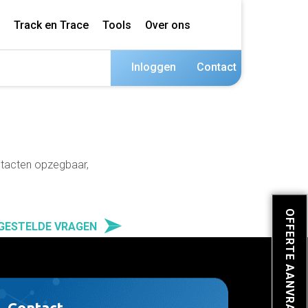
Track en Trace
Tools
Over ons
Inloggen
Contact
ontacten opzegbaar,
OFFERTE AANVRAGEN
 GESTELDE VRAGEN
Contact