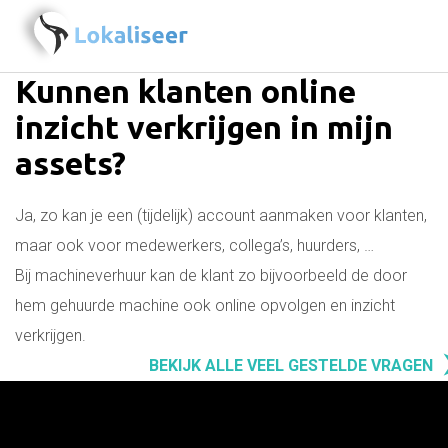
Kunnen klanten online
inzicht verkrijgen in mijn
assets?
Ja, zo kan je een (tijdelijk) account aanmaken voor klanten,
maar ook voor medewerkers, collega’s, huurders, …
Bij machineverhuur kan de klant zo bijvoorbeeld de door
hem gehuurde machine ook online opvolgen en inzicht
verkrijgen.
BEKIJK ALLE VEEL GESTELDE VRAGEN