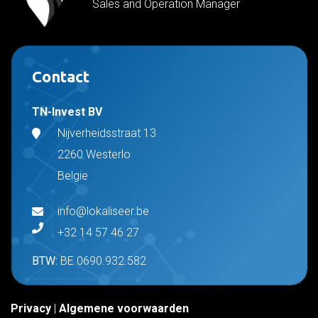
Sales and Operation Manager
Contact
TN-Invest BV
Nijverheidsstraat 13
2260 Westerlo
Belgie
info@lokaliseer.be
+32 14 57 46 27
BTW:
BE 0690.932.582
Privacy
|
Algemene voorwaarden