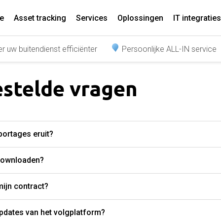
e
Asset tracking
Services
Oplossingen
IT integraties
r uw buitendienst efficiënter
Persoonlijke ALL-IN service
estelde vragen
portages eruit?
 downloaden?
mijn contract?
dates van het volgplatform?